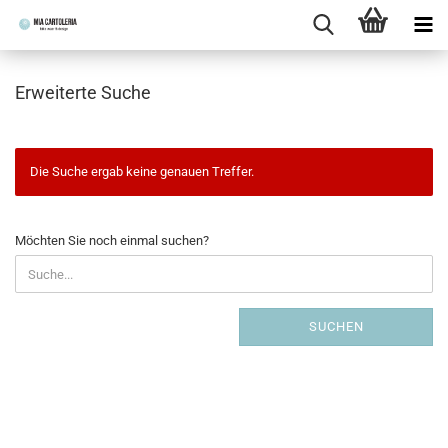
Erweiterte Suche
Die Suche ergab keine genauen Treffer.
MÖCHTEN
Möchten Sie noch einmal suchen?
SIE
NOCH
EINMAL
SUCHEN?
SUCHEN