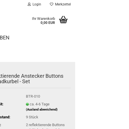
Login
Merkzettel
Ihr Warenkorb
0,00 EUR
EBEN
ktierende Anstecker Buttons
adkurbel - Set
BTR-010
it:
ca. 4-6 Tage
(Ausland abweichend)
stand:
9
Stück
:
2 reflektierende Buttons