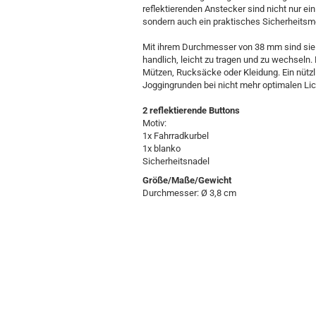
reflektierenden Anstecker sind nicht nur e
sondern auch ein praktisches Sicherheitsm
Mit ihrem Durchmesser von 38 mm sind sie
handlich, leicht zu tragen und zu wechseln
Mützen, Rucksäcke oder Kleidung. Ein nützl
Joggingrunden bei nicht mehr optimalen Lic
2 reflektierende Buttons
Motiv:
1x Fahrradkurbel
1x blanko
Sicherheitsnadel
Größe/Maße/Gewicht
Durchmesser: Ø 3,8 cm