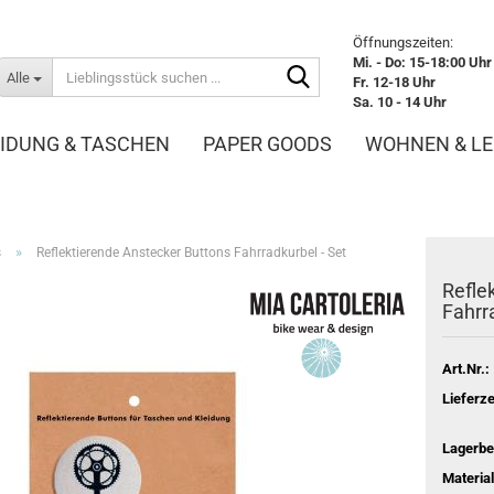
Öffnungszeiten:
Mi. - Do: 15-18:00 Uhr
Lieblingsstück
Alle
Fr. 12-18 Uhr
suchen
Sa. 10 - 14 Uhr
...
IDUNG & TASCHEN
PAPER GOODS
WOHNEN & L
TIERKARTEN
»
s
Reflektierende Anstecker Buttons Fahrradkurbel - Set
Refle
Fahrr
Art.Nr.:
Lieferze
Lagerbe
Material