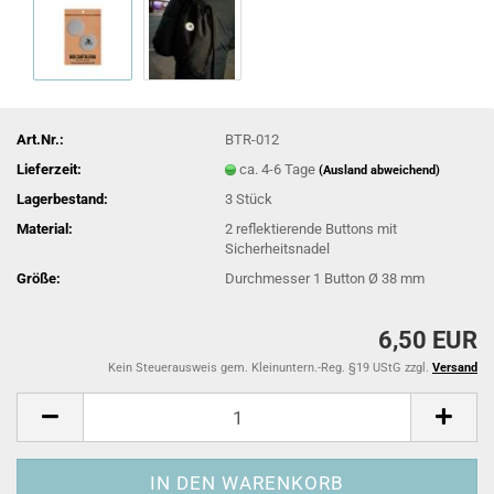
Art.Nr.:
BTR-012
Lieferzeit:
ca. 4-6 Tage
(Ausland abweichend)
Lagerbestand:
3
Stück
Material:
2 reflektierende Buttons mit
Sicherheitsnadel
Größe:
Durchmesser 1 Button Ø 38 mm
6,50 EUR
Kein Steuerausweis gem. Kleinuntern.-Reg. §19 UStG zzgl.
Versand