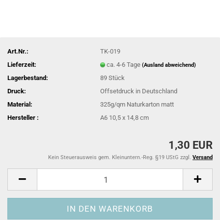
Art.Nr.:
TK-019
Lieferzeit:
ca. 4-6 Tage
(Ausland abweichend)
Lagerbestand:
89
Stück
Druck:
Offsetdruck in Deutschland
Material:
325g/qm Naturkarton matt
Hersteller :
A6 10,5 x 14,8 cm
1,30 EUR
Kein Steuerausweis gem. Kleinuntern.-Reg. §19 UStG zzgl.
Versand