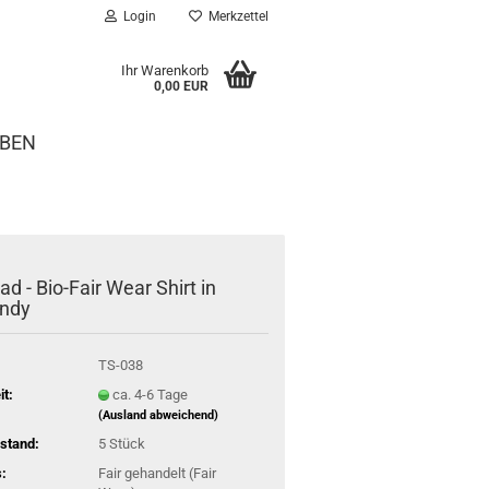
Login
Merkzettel
Ihr Warenkorb
0,00 EUR
EBEN
d - Bio-Fair Wear Shirt in
ndy
TS-038
it:
ca. 4-6 Tage
(Ausland abweichend)
stand:
5
Stück
:
Fair gehandelt (Fair