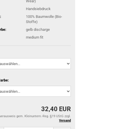
Wear)
Handsiebdruck
:
100% Baumwolle (Bio-
Stoffe)
rbe:
gelb discharge
medium fit
Farbe:
32,40 EUR
uerausweis gem. Kleinuntern.-Reg. §19 UStG zzgl.
Versand