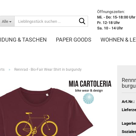
Öffnungszeiten:
Mi. - Do: 15-18:00 Uhr
Lieblingsstück
Alle
Fr. 12-18 Uhr
suchen
Sa. 10 - 14 Uhr
...
IDUNG & TASCHEN
PAPER GOODS
WOHNEN & L
TIERKARTEN
»
rts
Rennrad - Bio-Fair Wear Shirt in burgundy
Rennra
burgu
Art.Nr.:
Lieferze
Lagerbe
Soziales