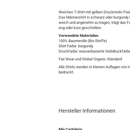
Weiches T-Shirt mit gelben Druckmotiv Fixie
Das Männershirt in schwarz oder burgundy i
weich und angenehm zu tragen, trägt das Fai
eng oder kurz geschnitten.
Verwendete Materialien
100% Baumwolle (Bio-Stoffe)
Shirt Farbe: burgundy
Druckfarbe: wasserbasierte Siebdruckfarbe
Fair Wear und Global Organic Standard
Alle Shirts werden in kleinen Auflagen von
bedruckt.
Hersteller Informationen
Mia Cartoleria